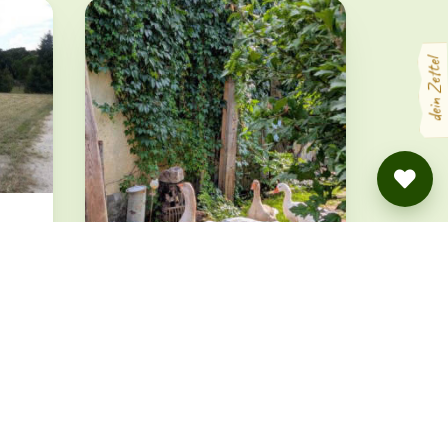
dein Zettel
 5
Campspace in
Laubusch, Sachsen
Laubusch, Sachsen · ab 20 €