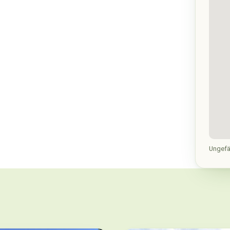
Ungefä