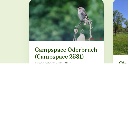
Campspace Oderbruch
(Campspace 2581)
Obs
Lindendorf · ab 20 €
zelt
Lebus