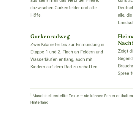
aus sieht man das Netz der Fließe,
künstli
dazwischen Gurkenfelder und alte
Deutsch
Höfe.
alle, d
Landsch
Gurkenradweg
Heim
Nach
Zwei Kilometer bis zur Einmündung in
Zeigt d
Etappe 1 und 2. Flach an Feldern und
Gegend,
Wasserläufen entlang, auch mit
Bräuche
Kindern auf dem Rad zu schaffen.
Spree fü
1
Maschinell erstellte Texte — sie können Fehler enthalten.
Hinterland