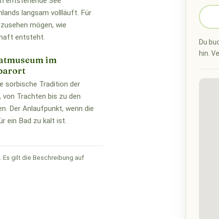
ch entstehende See
lands langsam vollläuft. Für
ie zusehen mögen, wie
aft entsteht.
Du buc
hin. V
atmuseum im
barort
ie sorbische Tradition der
 von Trachten bis zu den
n. Der Anlaufpunkt, wenn die
r ein Bad zu kalt ist.
 Es gilt die Beschreibung auf