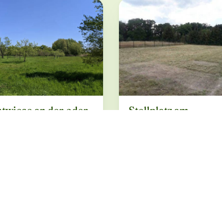
twiese an der oder
Stellplatz am
Senftenberger See-
min. zum Strand
 · ab 9.78 €
Großkoschen · ab 44 €