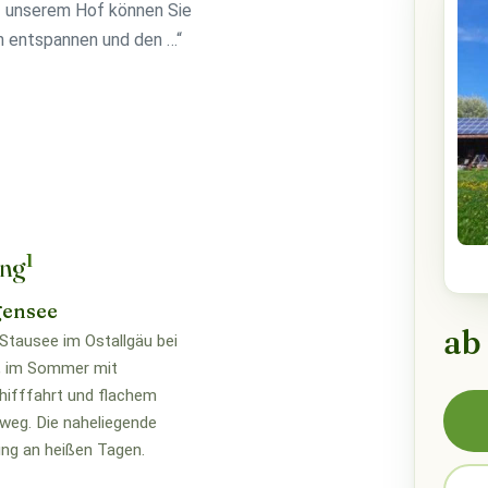
 unserem Hof können Sie
n entspannen und den …“
1
ung
gensee
ab
Stausee im Ostallgäu bei
, im Sommer mit
ifffahrt und flachem
weg. Die naheliegende
ng an heißen Tagen.