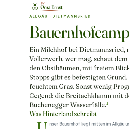
ALLGÄU
· DIETMANNSRIED
Bauernhofcampi
Ein Milchhof bei Dietmannsried, m
Vollerwerb, wer mag, schaut dem H
den Obstbäumen, mit freiem Blick
Stopps gibt es befestigten Grund.
feuchtem Gras. Sonst wenig Progr
Gegend: die Breitachklamm mit d
1
Buchenegger Wasserfälle.
Was Hinterland schreibt
„U
nser Bauernhof liegt mitten im Allgäu un