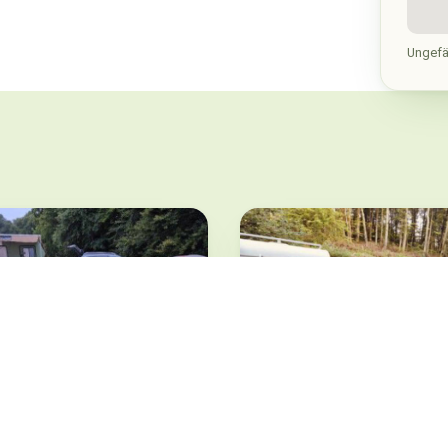
Ungefä
Stellplatz Blockhütt
road Stellplatz mit
Dellfeld · ab 18 €