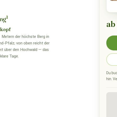
1
ung
ab
skopf
 Metern der höchste Berg in
nd-Pfalz; von oben reicht der
eit über den Hochwald — das
 klare Tage.
Du buc
hin. V