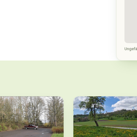
Ungefä