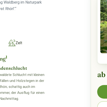
ng Waldberg im Naturpark
at Rhön".“
Zelt
1
ung
adenschlucht
ab
waldete Schlucht mit kleinen
ällen und Holzstegen in der
hön; schattig auch im
mer, der Ausflug für einen
Nachmittag.