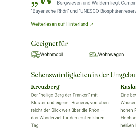
Bergwiesen und Wäldern liegt Campi
"Bayerische Rhön" und "UNESCO Biosphärenreserv
Weiterlesen auf Hinterland ↗
Geeignet für
Wohnmobil
Wohnwagen
Sehenswürdigkeiten in der Umgeb
Kreuzberg
Kask
Der "heilige Berg der Franken" mit
Eine be
Kloster und eigener Brauerei; von oben
Wasserf
reicht der Blick weit über die Rhön —
hohen R
das Wanderziel für den ersten klaren
Hochsom
Tag.
heißen 