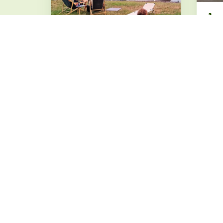
Asp
Par
ruh
Schef
Campspace in
Obrigheim, Baden-
Württemberg
Obrigheim, Baden-Württemberg ·
ab 13 €
BUCHUNG ÜBER
CAMPSPACE
BUC