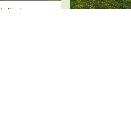
haltierter
kplatz in sehr
Camping auf dem
iger Lage
Bauernhof
flenz · ab 15.6 €
Waldenburg · ab 24 €
BUCHUNG ÜBER
HUNG ÜBER
VANSITE
ROADSURFER SPOTS