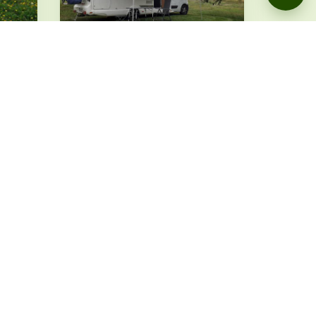
Stellplatz für
Wohnmobil in schöner
Obstwiese auf dem
Bauernhof in
Alleinlage (Campspace
28316)
Möckmühl, Baden-Württemberg ·
ab 10 €
BUCHUNG ÜBER
CAMPSPACE