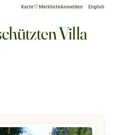
Karte
♡ Merkliste
Anmelden
English
hützten Villa