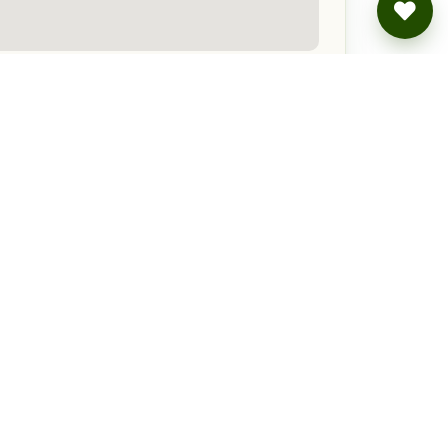
hre Lage — die genaue Adresse gibt's bei der Buchung.
Stellplatz zwischen
Wald und Wiesen am
Rittergut