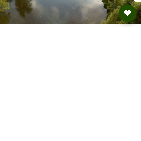
Camping am Fluss
Viechtach · ab 54 €
BUCHUNG ÜBER
ROADSURFER SPOTS