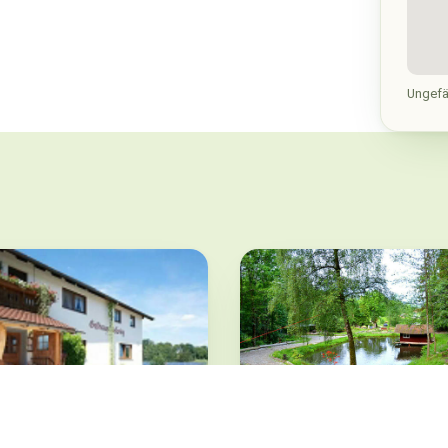
Ungefä