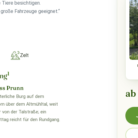
 Tiere besichtigen.
ür große Fahrzeuge geeignet.“
Zelt
1
ung
ss Prunn
ab
lterliche Burg auf dem
rn über dem Altmühltal, weit
r von der Talstraße; ein
tag reicht für den Rundgang.