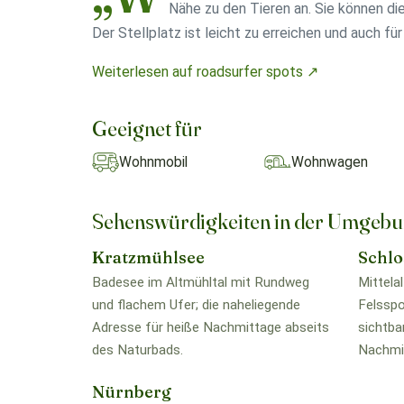
Nähe zu den Tieren an. Sie können die
Der Stellplatz ist leicht zu erreichen und auch f
Weiterlesen auf roadsurfer spots ↗
Geeignet für
Wohnmobil
Wohnwagen
Sehenswürdigkeiten in der Umgeb
Kratzmühlsee
Schlo
Badesee im Altmühltal mit Rundweg
Mittela
und flachem Ufer; die naheliegende
Felsspo
Adresse für heiße Nachmittage abseits
sichtba
des Naturbads.
Nachmit
Nürnberg