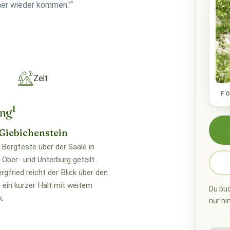
her wieder kommen."“
Zelt
F
1
ung
Giebichenstein
e Bergfeste über der Saale in
n Ober- und Unterburg geteilt.
gfried reicht der Blick über den
 ein kurzer Halt mit weitem
Du buc
k.
nur hi