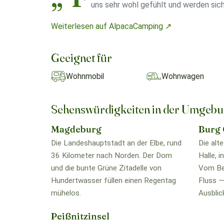
uns sehr wohl gefühlt und werden sic
Weiterlesen auf AlpacaCamping ↗
Geeignet für
Wohnmobil
Wohnwagen
Sehenswürdigkeiten in der Umgeb
Magdeburg
Burg 
Die Landeshauptstadt an der Elbe, rund
Die alt
36 Kilometer nach Norden. Der Dom
Halle, i
und die bunte Grüne Zitadelle von
Vom Ber
Hundertwasser füllen einen Regentag
Fluss —
mühelos.
Ausblic
Peißnitzinsel