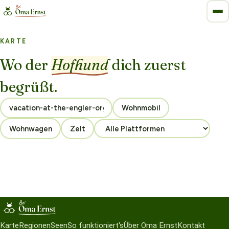
KARTE
Wo der
Hofhund
dich zuerst
begrüßt.
Wohnmobil
Wohnwagen
Zelt
Karte
Regionen
Seen
So funktioniert's
Über Oma Ernst
Kontakt