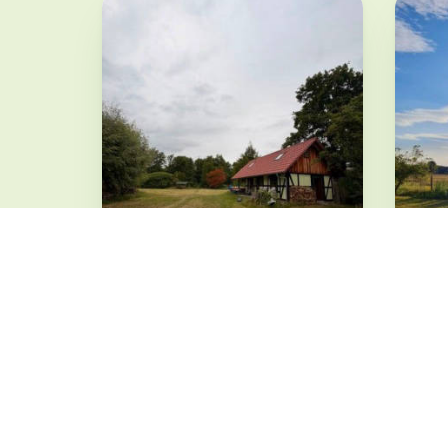
Kleines Paradies
Ca
mitten im Spreewald
So
Sp
Burg · ab 32 €
Vets