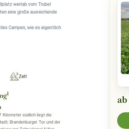
llplatz weitab vom Trubel
ieten eine große ausreichende
lles Campen, wie es eigentlich
Zelt
1
ung
ab
n
 Kilometer südlich liegt die
adt; Brandenburger Tor und der