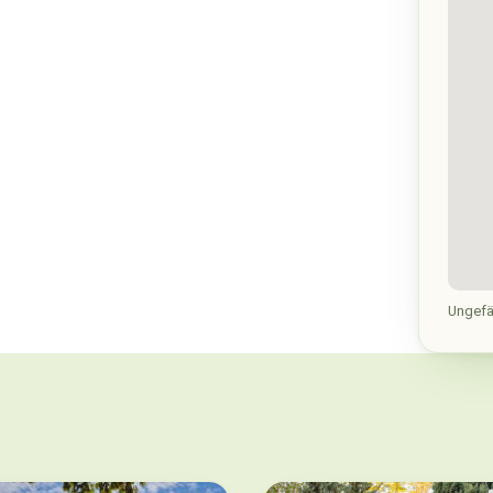
Ungefä