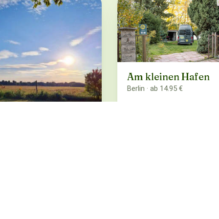
Am kleinen Hafen
Berlin · ab 14.95 €
mpen mit
nnenuntergang im
reewald
chau OT Stradow · ab 20 €