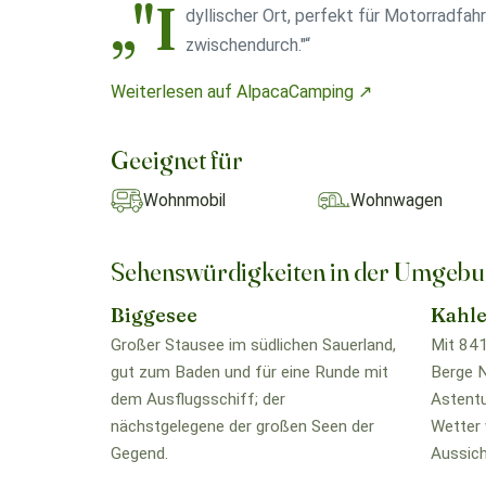
„"I
dyllischer Ort, perfekt für Motorradfah
zwischendurch."“
Weiterlesen auf AlpacaCamping ↗
Geeignet für
Wohnmobil
Wohnwagen
Sehenswürdigkeiten in der Umgeb
Biggesee
Kahle
Großer Stausee im südlichen Sauerland,
Mit 841
gut zum Baden und für eine Runde mit
Berge 
dem Ausflugsschiff; der
Astentu
nächstgelegene der großen Seen der
Wetter 
Gegend.
Aussich