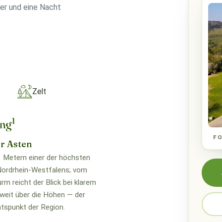
rer und eine Nacht
Zelt
1
ung
F
r Asten
 Metern einer der höchsten
Nordrhein-Westfalens; vom
rm reicht der Blick bei klarem
weit über die Höhen — der
tspunkt der Region.