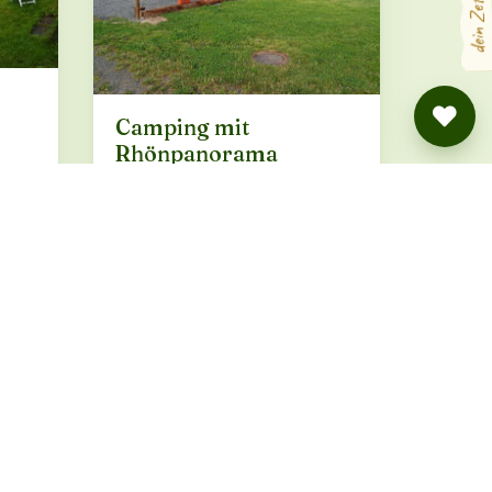
dein Zettel
Camping mit
Rhönpanorama
(Campspace 8279)
Haunetal · ab 4 €
BUCHUNG ÜBER
CAMPSPACE