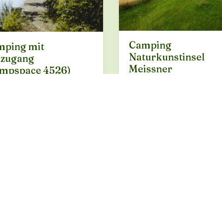
Camping
mping mit
Naturkunstinsel
ezugang
Meissner
mpspace 4526)
Meißner · ab 24 €
llplätze Idyllischer und
algelegener Stellplatz Auf
Durchreise von Nord nach
oder Ost nach West und
chenstopp gesucht? Kein
lem! In der Mitte von
schland · ab 8 €
BUCHUNG ÜBER
HUNG ÜBER
CAMPSPACE
ROADSURFER SPOTS