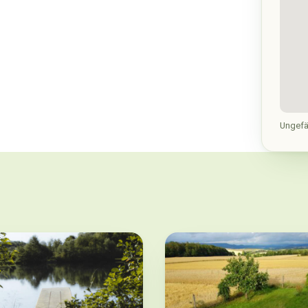
Ungefä