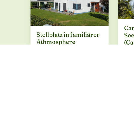
Ca
Stellplatz in familiärer
Se
Athmosphere
(Ca
(Campspace 28553)
3 Ste
Petersberg, Hessen · ab 8 €
zentr
der 
Süd 
Zwis
Prob
Deut
BUCHUNG ÜBER
CAMPSPACE
BUC