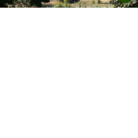
Freibadparkplatz Wachbach
Bad Mergentheim · ab 6 €
BUCHUNG ÜBER
ROADSURFER SPOTS