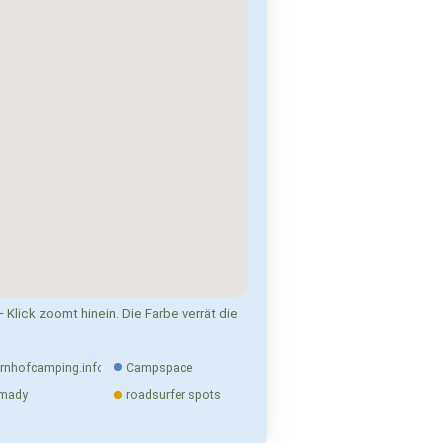
 Klick zoomt hinein. Die Farbe verrät die
rnhofcamping.info
Campspace
mady
roadsurfer spots