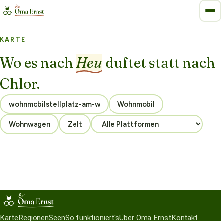
KARTE
Wo es nach
Heu
duftet statt nach
Chlor.
Wohnmobil
Wohnwagen
Zelt
Karte
Regionen
Seen
So funktioniert's
Über Oma Ernst
Kontakt