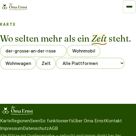
KARTE
Wo selten mehr als ein
Zelt
steht.
Wohnmobil
Wohnwagen
Zelt
Karte
Regionen
Seen
So funktioniert's
Über Oma Ernst
Kontakt
Impressum
Datenschutz
AGB
Alle Plätze mit Quellenangabe — gebucht wird immer direkt bei der