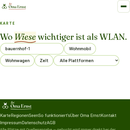
KARTE
Wo
Wiese
wichtiger ist als WLAN.
Wohnmobil
Wohnwagen
Zelt
Karte
Regionen
Seen
So funktioniert's
Über Oma Ernst
Kontakt
Impressum
Datenschutz
AGB
Alle Plätze mit Quellenangabe — gebucht wird immer direkt bei der