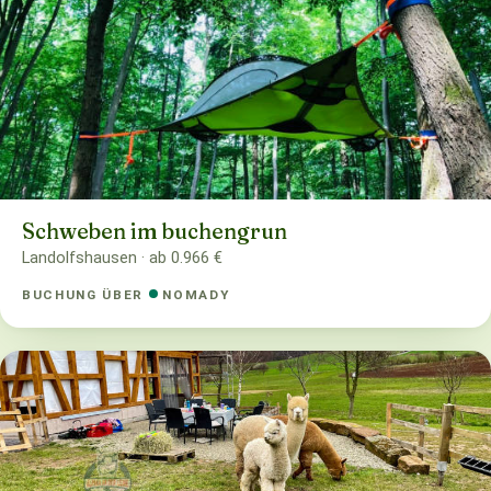
Schweben im buchengrun
Landolfshausen · ab 0.966 €
BUCHUNG ÜBER
NOMADY