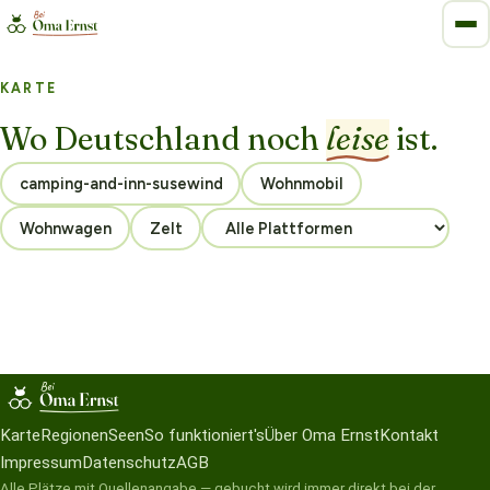
KARTE
Wo Deutschland noch
leise
ist.
Wohnmobil
Wohnwagen
Zelt
Karte
Regionen
Seen
So funktioniert's
Über Oma Ernst
Kontakt
Impressum
Datenschutz
AGB
Alle Plätze mit Quellenangabe — gebucht wird immer direkt bei der