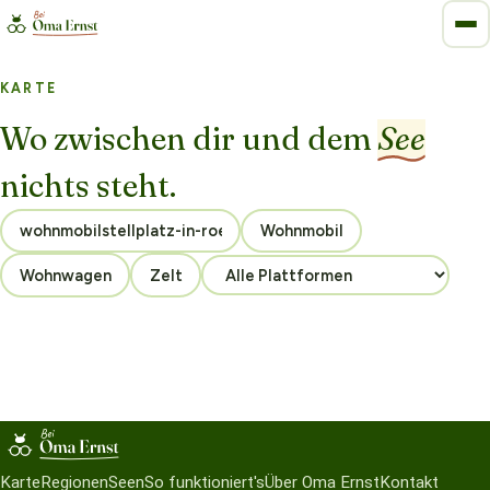
KARTE
Wo zwischen dir und dem
See
nichts steht.
Wohnmobil
Wohnwagen
Zelt
Karte
Regionen
Seen
So funktioniert's
Über Oma Ernst
Kontakt