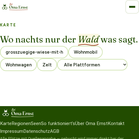
KARTE
Wo nachts nur der
Wald
was sagt.
Wohnmobil
Wohnwagen
Zelt
Karte
Regionen
Seen
So funktioniert's
Über Oma Ernst
Kontakt
Impressum
Datenschutz
AGB
Alle Plätze mit Quellenangabe — gebucht wird immer direkt bei der