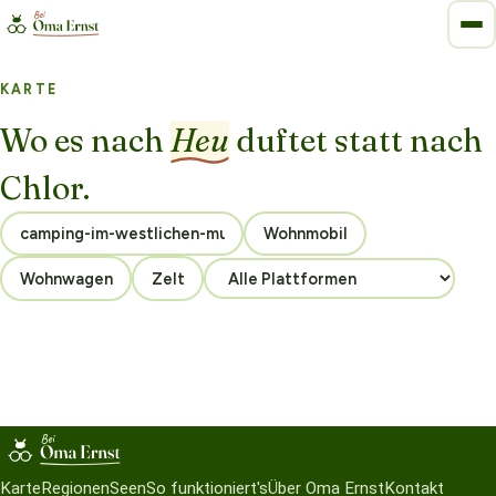
KARTE
Wo es nach
Heu
duftet statt nach
Chlor.
Wohnmobil
Wohnwagen
Zelt
Karte
Regionen
Seen
So funktioniert's
Über Oma Ernst
Kontakt