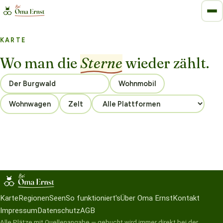
KARTE
Wo man die
Sterne
wieder zählt.
Wohnmobil
Wohnwagen
Zelt
Karte
Regionen
Seen
So funktioniert's
Über Oma Ernst
Kontakt
Impressum
Datenschutz
AGB
Alle Plätze mit Quellenangabe — gebucht wird immer direkt bei der