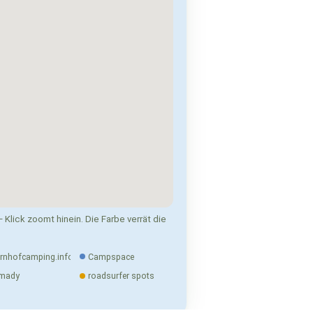
 Klick zoomt hinein. Die Farbe verrät die
rnhofcamping.info
Campspace
mady
roadsurfer spots