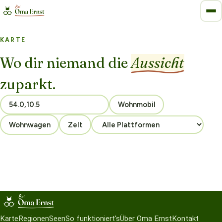
KARTE
Wo dir niemand die
Aussicht
zuparkt.
Wohnmobil
Wohnwagen
Zelt
Karte
Regionen
Seen
So funktioniert's
Über Oma Ernst
Kontakt