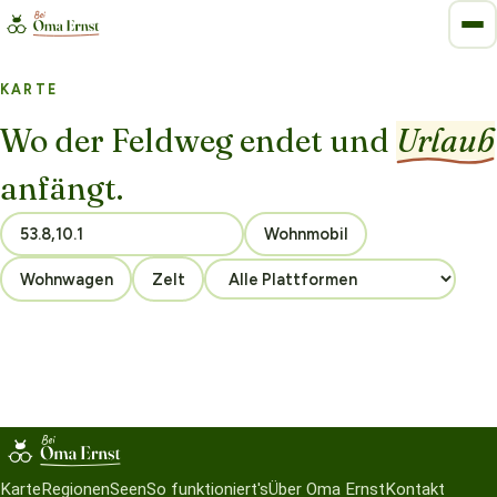
KARTE
Wo der Feldweg endet und
Urlaub
anfängt.
Wohnmobil
Wohnwagen
Zelt
Karte
Regionen
Seen
So funktioniert's
Über Oma Ernst
Kontakt