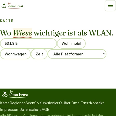
KARTE
Wo
Wiese
wichtiger ist als WLAN.
Wohnmobil
Wohnwagen
Zelt
Karte
Regionen
Seen
So funktioniert's
Über Oma Ernst
Kontakt
Impressum
Datenschutz
AGB
Alle Plätze mit Quellenangabe — gebucht wird immer direkt bei der