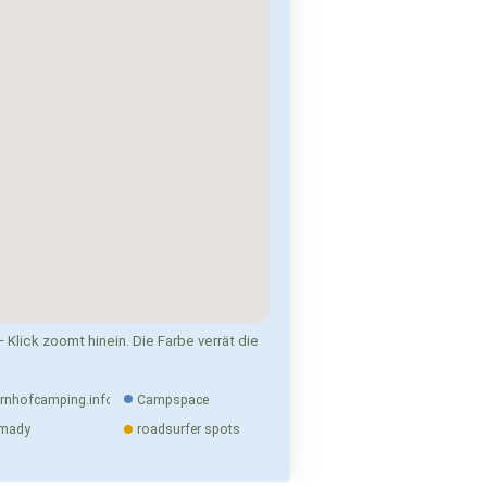
 Klick zoomt hinein. Die Farbe verrät die
rnhofcamping.info
Campspace
mady
roadsurfer spots