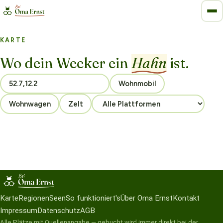
KARTE
Wo dein Wecker ein
Hahn
ist.
Wohnmobil
Wohnwagen
Zelt
Karte
Regionen
Seen
So funktioniert's
Über Oma Ernst
Kontakt
Impressum
Datenschutz
AGB
Alle Plätze mit Quellenangabe — gebucht wird immer direkt bei der