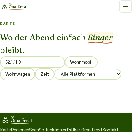
KARTE
Wo der Abend einfach
länger
bleibt.
Wohnmobil
Wohnwagen
Zelt
Karte
Regionen
Seen
So funktioniert's
Über Oma Ernst
Kontakt