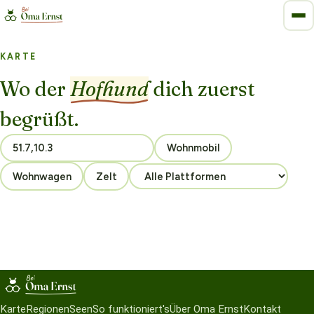
KARTE
Wo der
Hofhund
dich zuerst
begrüßt.
Wohnmobil
Wohnwagen
Zelt
Karte
Regionen
Seen
So funktioniert's
Über Oma Ernst
Kontakt