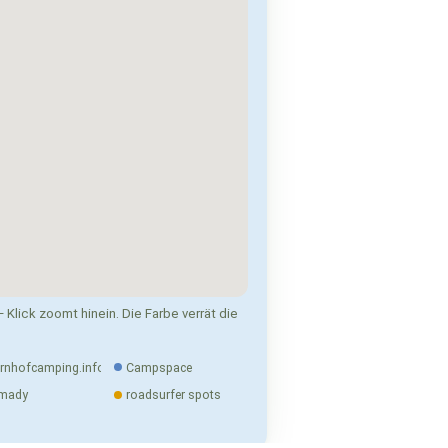
 Klick zoomt hinein. Die Farbe verrät die
rnhofcamping.info
Campspace
mady
roadsurfer spots