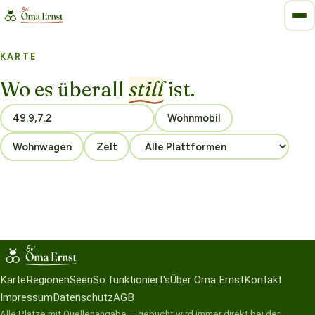
KARTE
Wo es überall
still
ist.
Wohnmobil
Wohnwagen
Zelt
Karte
Regionen
Seen
So funktioniert's
Über Oma Ernst
Kontakt
Impressum
Datenschutz
AGB
Alle Plätze mit Quellenangabe — gebucht wird immer direkt bei der