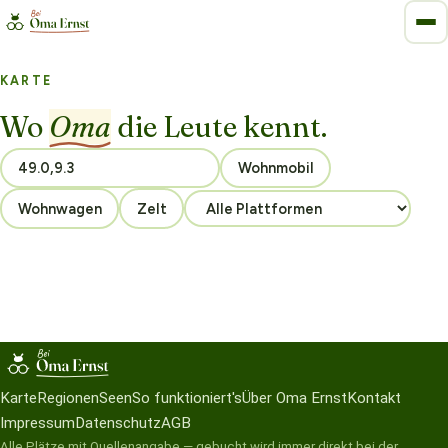
KARTE
Wo
Oma
die Leute kennt.
Wohnmobil
Wohnwagen
Zelt
Karte
Regionen
Seen
So funktioniert's
Über Oma Ernst
Kontakt
Impressum
Datenschutz
AGB
Alle Plätze mit Quellenangabe — gebucht wird immer direkt bei der