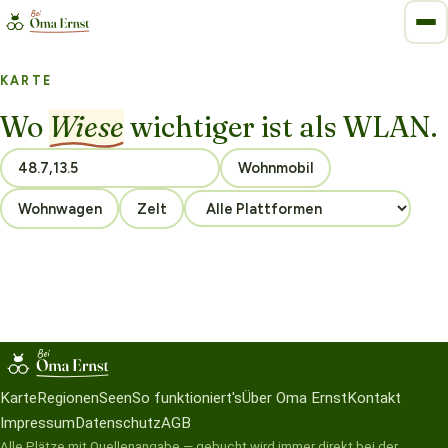
KARTE
Wo
Wiese
wichtiger ist als WLAN.
Wohnmobil
Wohnwagen
Zelt
Karte
Regionen
Seen
So funktioniert's
Über Oma Ernst
Kontakt
Impressum
Datenschutz
AGB
Alle Plätze mit Quellenangabe — gebucht wird immer direkt bei der