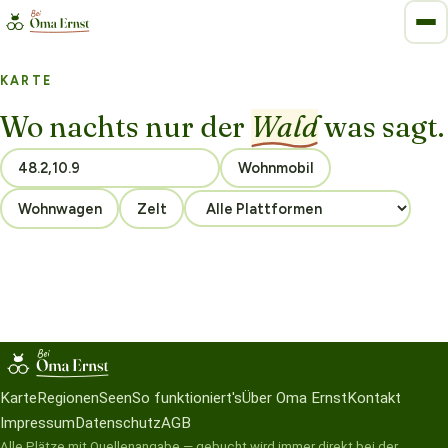
KARTE
Wo nachts nur der
Wald
was sagt.
Wohnmobil
Wohnwagen
Zelt
Karte
Regionen
Seen
So funktioniert's
Über Oma Ernst
Kontakt
Impressum
Datenschutz
AGB
Alle Plätze mit Quellenangabe — gebucht wird immer direkt bei der