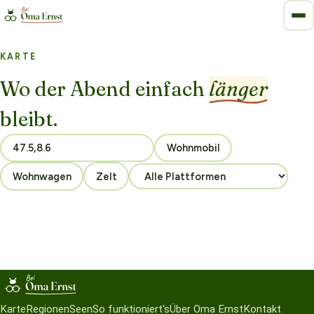
KARTE
Wo der Abend einfach
länger
bleibt.
Wohnmobil
Wohnwagen
Zelt
Karte
Regionen
Seen
So funktioniert's
Über Oma Ernst
Kontakt