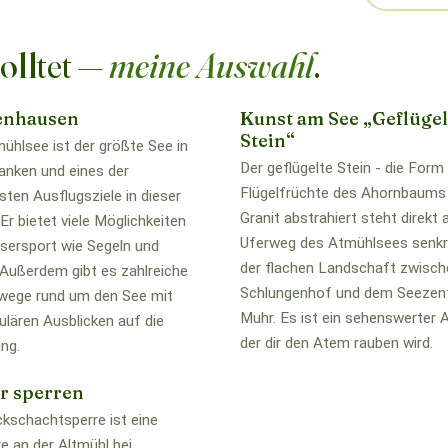
olltet —
meine Auswahl
.
enhausen
Kunst am See „Geflügel
Stein“
mühlsee ist der größte See in
Der geflügelte Stein - die Form
ranken und eines der
Flügelfrüchte des Ahornbaums 
sten Ausflugsziele in dieser
Granit abstrahiert steht direkt
Er bietet viele Möglichkeiten
Uferweg des Atmühlsees senkr
sersport wie Segeln und
der flachen Landschaft zwisch
 Außerdem gibt es zahlreiche
Schlungenhof und dem Seezen
ege rund um den See mit
Muhr. Es ist ein sehenswerter A
ulären Ausblicken auf die
der dir den Atem rauben wird.
ng.
r sperren
ckschachtsperre ist eine
e an der Altmühl bei