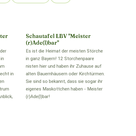
ter
Schautafel LBV "Meister
(r)Ade(l)bar"
 der
Es ist die Heimat der meisten Störche
in
in ganz Bayern! 12 Storchenpaare
 am
nisten hier und haben ihr Zuhause auf
echt in
alten Bauernhäusern oder Kirchtürmen.
en
Sie sind so bekannt, dass sie sogar ihr
trum
eigenes Maskottchen haben - Meister
nblick,
(r)Ade(l)bar!