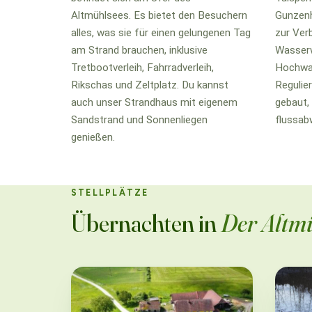
Altmühlsees. Es bietet den Besuchern
Gunzenh
alles, was sie für einen gelungenen Tag
zur Ver
am Strand brauchen, inklusive
Wasserw
Tretbootverleih, Fahrradverleih,
Hochwa
Rikschas und Zeltplatz. Du kannst
Regulie
auch unser Strandhaus mit eigenem
gebaut
Sandstrand und Sonnenliegen
flussabw
genießen.
STELLPLÄTZE
Übernachten in
Der Altm