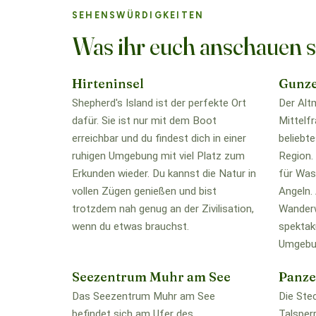
SEHENSWÜRDIGKEITEN
Was ihr euch anschauen s
Hirteninsel
Gunz
Shepherd's Island ist der perfekte Ort
Der Alt
dafür. Sie ist nur mit dem Boot
Mittelf
erreichbar und du findest dich in einer
beliebte
ruhigen Umgebung mit viel Platz zum
Region. 
Erkunden wieder. Du kannst die Natur in
für Was
vollen Zügen genießen und bist
Angeln.
trotzdem nah genug an der Zivilisation,
Wanderw
wenn du etwas brauchst.
spektak
Umgebu
Seezentrum Muhr am See
Panze
Das Seezentrum Muhr am See
Die Ste
befindet sich am Ufer des
Talsperr