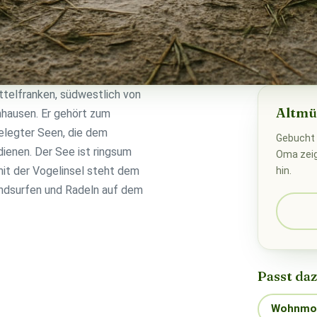
ittelfranken, südwestlich von
Altmü
hausen. Er gehört zum
gelegter Seen, die dem
Gebucht 
ienen. Der See ist ringsum
Oma zeigt
mit der Vogelinsel steht dem
hin.
ndsurfen und Radeln auf dem
Passt da
Wohnmob